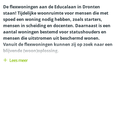
De flexwoningen aan de Educalaan in Dronten
staan! Tijdelijke woonruimte voor mensen die met
spoed een woning nodig hebben, zoals starters,
mensen in scheiding en docenten. Daarnaast is een
aantal woningen bestemd voor statushouders en
mensen die uitstromen uit beschermd wonen.
Vanuit de flexwoningen kunnen zij op zoek naar een
blijvende (woon)oplossing.
De voorwaarden
Je bent jonger dan 56 jaar
Je wil alleen of samen met één iemand anders
wonen
Je inkomen is niet hoger dan
de inkomensgrens
Je hebt in de afgelopen vier jaar minimaal twee jaar
(geregistreerd) in gemeente Dronten gewoond óf
je werkt voor een werkgever in gemeente Dronten