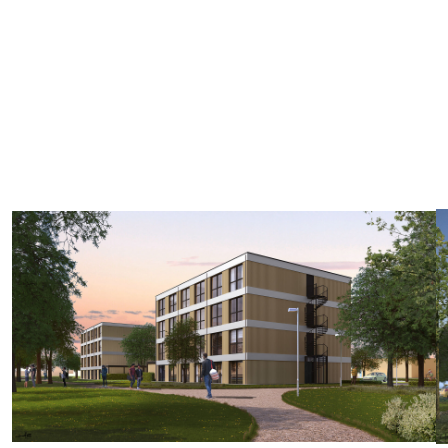
Heb je interesse in een studio of appartement aan de
Educalaan? Schrijf je dan in als woningzoekende via
woningzoeken.ofw.nl
. Heb je nog vragen? Bekijk
praatmee.ofw.nl
voor alle informatie over de
flexwoningen.